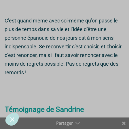
C’est quand même avec soi-même qu’on passe le
Prendre soin de toi,
plus de temps dans sa vie et l’idée d’être une
même avec les cookies
personne épanouie de nos jours est à mon sens
🍪
indispensable. Se reconvertir c’est choisir, et choisir
Quelques cookies nous aident à améliorer le site, à mesurer son
c’est renoncer, mais il faut savoir renoncer avec le
utilisation et à te proposer des contenus qui répondent vraiment aux
besoins des IDE.
moins de regrets possible. Pas de regrets que des
remords !
Tu peux tout accepter, tout refuser ou faire ton propre choix.
Pour modifier vos préférences par la suite, cliquez sur le lien
'Préférences de cookies' situé dans le pied de page.
Lire la politique de confidentialité
Témoignage de Sandrine
Consentements certifiés par
Tout refuser
Je personnalise
Tout accepter 🍪