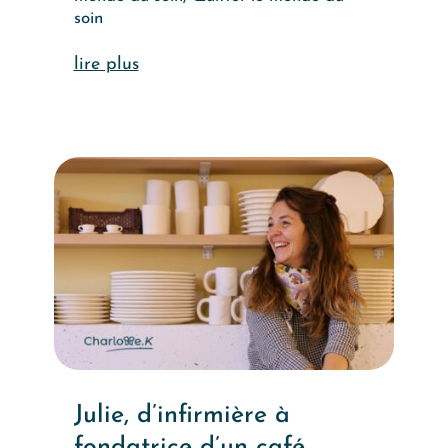
soin
lire plus
Julie, d’infirmière à
fondatrice d’un café