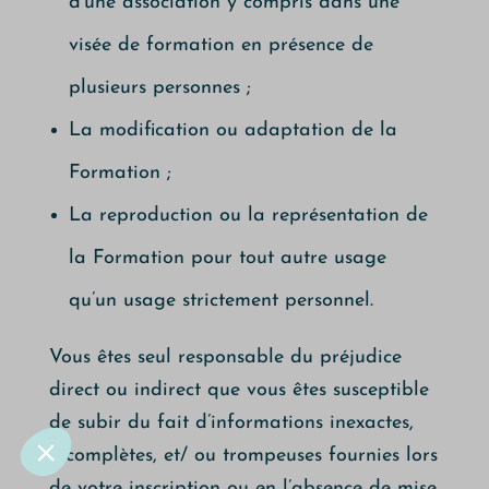
d’une association y compris dans une
visée de formation en présence de
Prendre soin de toi,
plusieurs personnes ;
même avec les cookies
La modification ou adaptation de la
🍪
Formation ;
Quelques cookies nous aident à améliorer le site, à mesurer son
La reproduction ou la représentation de
utilisation et à te proposer des contenus qui répondent vraiment aux
besoins des IDE.
la Formation pour tout autre usage
Tu peux tout accepter, tout refuser ou faire ton propre choix.
qu’un usage strictement personnel.
Pour modifier vos préférences par la suite, cliquez sur le lien
'Préférences de cookies' situé dans le pied de page.
Vous êtes seul responsable du préjudice
direct ou indirect que vous êtes susceptible
Lire la politique de confidentialité
de subir du fait d’informations inexactes,
Consentements certifiés par
incomplètes, et/ ou trompeuses fournies lors
Tout refuser
Je personnalise
Tout accepter 🍪
de votre inscription ou en l’absence de mise