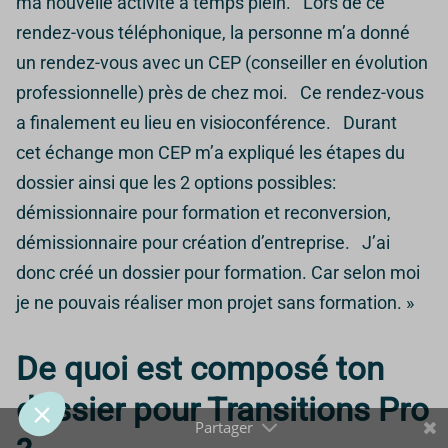
ma nouvelle activité à temps plein. Lors de ce
rendez-vous téléphonique, la personne m’a donné
un rendez-vous avec un CEP (conseiller en évolution
Prendre soin de toi,
professionnelle) près de chez moi. Ce rendez-vous
même avec les cookies
a finalement eu lieu en visioconférence. Durant
🍪
cet échange mon CEP m’a expliqué les étapes du
Quelques cookies nous aident à améliorer le site, à mesurer son
dossier ainsi que les 2 options possibles:
utilisation et à te proposer des contenus qui répondent vraiment aux
démissionnaire pour formation et reconversion,
besoins des IDE.
démissionnaire pour création d’entreprise. J’ai
Tu peux tout accepter, tout refuser ou faire ton propre choix.
donc créé un dossier pour formation. Car selon moi
je ne pouvais réaliser mon projet sans formation. »
Pour modifier vos préférences par la suite, cliquez sur le lien
'Préférences de cookies' situé dans le pied de page.
De quoi est composé ton
Lire la politique de confidentialité
Consentements certifiés par
dossier pour Transitions Pro
Tout refuser
Je personnalise
Tout accepter 🍪