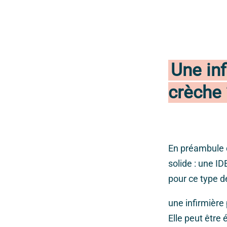
Une inf
crèche 
En préambule d
solide : une ID
pour ce type de
une infirmière 
Elle peut être