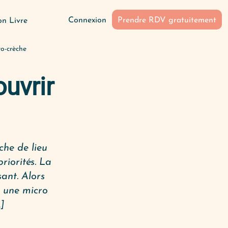
Connexion
Prendre RDV gratuitement
n Livre
ro-crèche
ouvrir
che de lieu
riorités. La
ant. Alors
r une micro
]