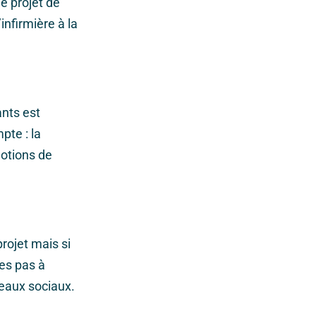
e projet de
infirmière à la
ants est
te : la
notions de
projet mais si
tes pas à
seaux sociaux.