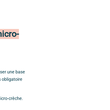
micro-
oser une base
s obligatoire
icro-crèche.