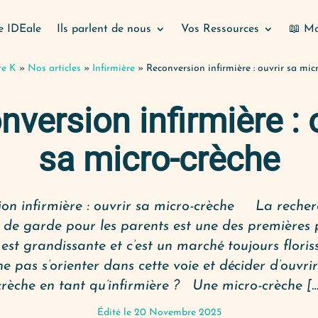
e IDEale
Ils parlent de nous
Vos Ressources
📖 Mo
te K
»
Nos articles
»
Infirmière
»
Reconversion infirmière : ouvrir sa mic
version infirmière : 
sa micro-crèche
on infirmière : ouvrir sa micro-crèche La recher
t de garde pour les parents est une des premières p
st grandissante et c’est un marché toujours floriss
e pas s’orienter dans cette voie et décider d’ouvri
crèche en tant qu’infirmière ? Une micro-crèche […
Édité le 20 Novembre 2025