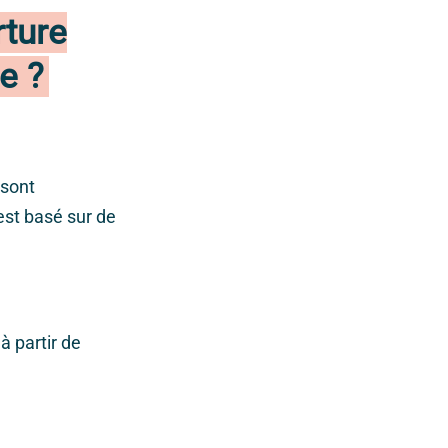
rture
e ?
 sont
 est basé sur de
 à partir de