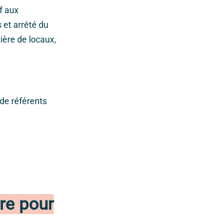
if aux
 et arrêté du
ière de locaux,
 de référents
ère pour