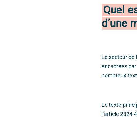
Quel es
d’une m
Le secteur de 
encadrées par l
nombreux text
Le texte princi
l’article 2324-