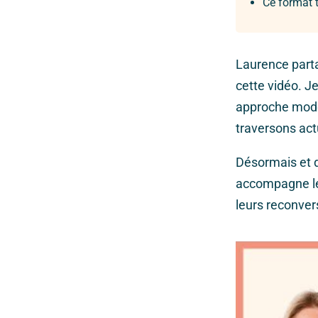
Ce format te
Laurence parta
cette vidéo. Je
approche mode
traversons ac
Désormais et de
accompagne les
leurs reconver