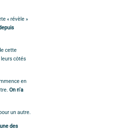
te « révèle »
 depuis
de cette
 leurs côtés
 commence en
utre.
On n’a
pour un autre.
 une des