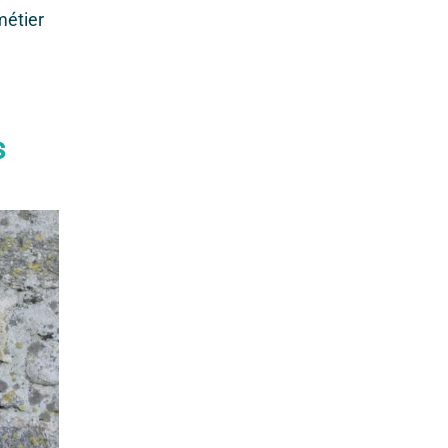
métier
s