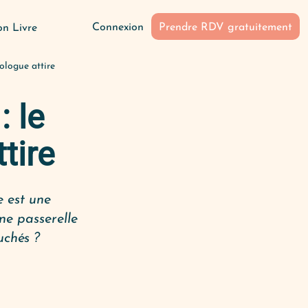
Connexion
Prendre RDV gratuitement
n Livre
ologue attire
: le
tire
e est une
une passerelle
uchés ?