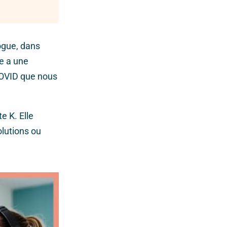
ogue, dans
le a une
COVID que nous
e K. Elle
olutions ou