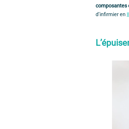
composantes d
d’infirmier en
I
L’épuise