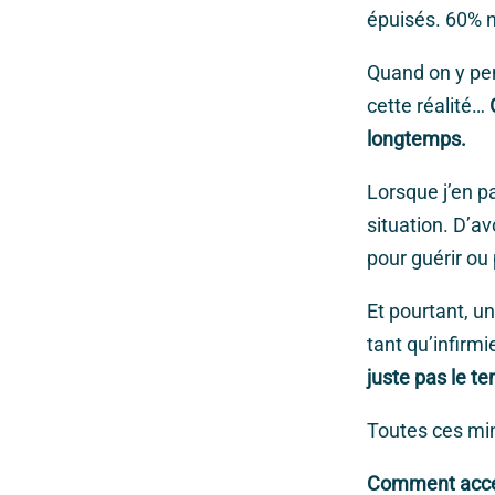
épuisés. 60% n
Quand on y pen
cette réalité…
longtemps.
Lorsque j’en pa
situation. D’av
pour guérir ou
Et pourtant, u
tant qu’infirmi
juste pas le t
Toutes ces min
Comment accept