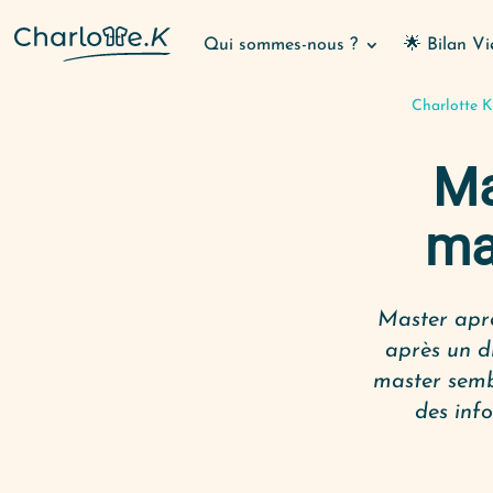
Qui sommes-nous ?
🌟 Bilan Vi
Charlotte K
Ma
ma
Master aprè
après un di
master sembl
des info