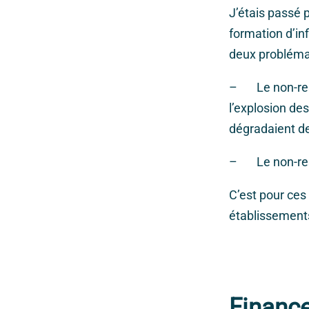
J’étais passé p
formation d’inf
deux probléma
– Le non-resp
l’explosion de
dégradaient de
– Le non-resp
C’est pour ces
établissements 
Financ