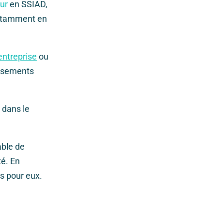
ur
en SSIAD,
 notamment en
entreprise
ou
issements
 dans le
able de
té. En
es pour eux.