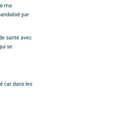
 de ma
scandalisé par
de santé avec
qui se
té car dans les