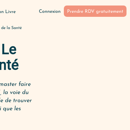
Connexion
Prendre RDV gratuitement
n Livre
t de la Santé
 Le
nté
master faire
, la voie du
le de trouver
i que les