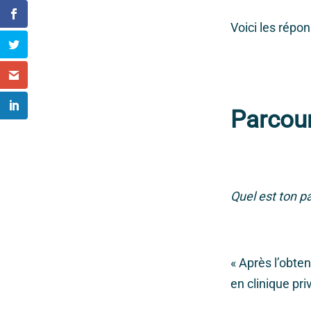
Voici les répo
Parcour
Quel est ton p
« Après l’obten
en clinique pr