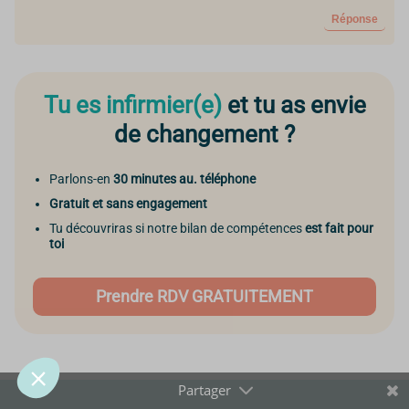
Réponse
Prendre soin de toi,
même avec les cookies
Tu es infirmier(e)
et tu as envie
🍪
de changement ?
Quelques cookies nous aident à améliorer le site, à mesurer son
Parlons-en
30 minutes au. téléphone
utilisation et à te proposer des contenus qui répondent vraiment aux
besoins des IDE.
Gratuit et sans engagement
Tu découvriras si notre bilan de compétences
est fait pour
Tu peux tout accepter, tout refuser ou faire ton propre choix.
toi
Pour modifier vos préférences par la suite, cliquez sur le lien
'Préférences de cookies' situé dans le pied de page.
Prendre RDV GRATUITEMENT
Lire la politique de confidentialité
Consentements certifiés par
Tout refuser
Je personnalise
Tout accepter 🍪