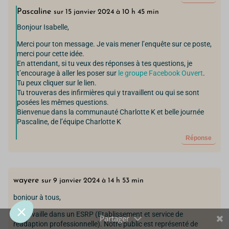
Pascaline
sur 15 janvier 2024 à 10 h 45 min
Bonjour Isabelle,
Prendre soin de toi,
Merci pour ton message. Je vais mener l’enquête sur ce poste,
merci pour cette idée.
même avec les cookies
En attendant, si tu veux des réponses à tes questions, je
🍪
t’encourage à aller les poser sur
le groupe Facebook Ouvert
.
Tu peux cliquer sur le lien.
Quelques cookies nous aident à améliorer le site, à mesurer son
Tu trouveras des infirmières qui y travaillent ou qui se sont
utilisation et à te proposer des contenus qui répondent vraiment aux
posées les mêmes questions.
besoins des IDE.
Bienvenue dans la communauté Charlotte K et belle journée
Pascaline, de l’équipe Charlotte K
Tu peux tout accepter, tout refuser ou faire ton propre choix.
Réponse
Pour modifier vos préférences par la suite, cliquez sur le lien
'Préférences de cookies' situé dans le pied de page.
wayere
sur 9 janvier 2024 à 14 h 53 min
Lire la politique de confidentialité
bonjour à tous,
Consentements certifiés par
Je travaille dans un ESRP (Etablissement et service de
Tout refuser
Je personnalise
Tout accepter 🍪
réadaption professionnelle). Notre public est représenté de