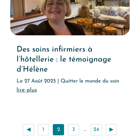
Des soins infirmiers à
l’hôtellerie : le témoignage
d’Hélène
Le 27 Août 2025
|
Quitter le monde du soin
Lire l'article
◀
1
2
3
…
24
▶