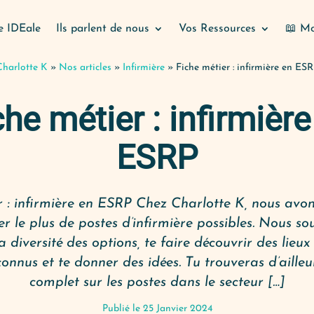
e IDEale
Ils parlent de nous
Vos Ressources
📖 Mo
Charlotte K
»
Nos articles
»
Infirmière
»
Fiche métier : infirmière en ES
che métier : infirmière
ESRP
r : infirmière en ESRP Chez Charlotte K, nous avo
er le plus de postes d’infirmière possibles. Nous so
 diversité des options, te faire découvrir des lieux
onnus et te donner des idées. Tu trouveras d’ailleur
complet sur les postes dans le secteur […]
Publié le 25 Janvier 2024