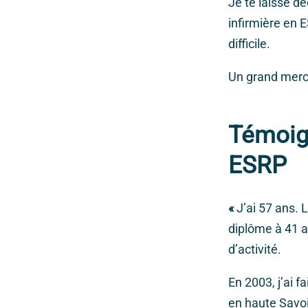
Je te laisse d
infirmière en 
difficile.
Un grand merc
Témoign
ESRP
«
J’ai 57 ans. 
diplôme à 41 a
d’activité.
En 2003, j’ai f
en haute Savoi