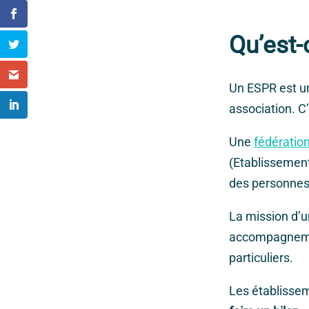
Qu’est-
Un ESPR est u
association. C
Une
fédératio
(Etablissement
des personnes
La mission d’u
accompagnemen
particuliers.
Les établissem