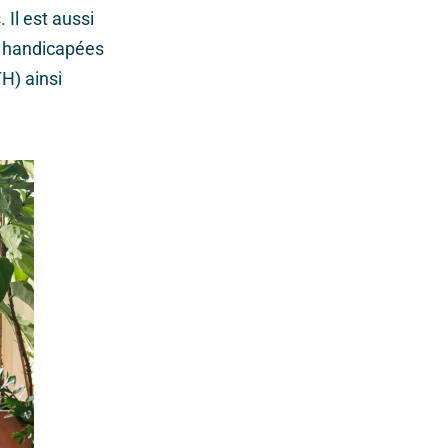
 Il est aussi
s handicapées
H) ainsi