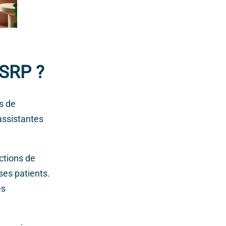
ESRP ?
ls de
 assistantes
ctions de
ses patients.
es