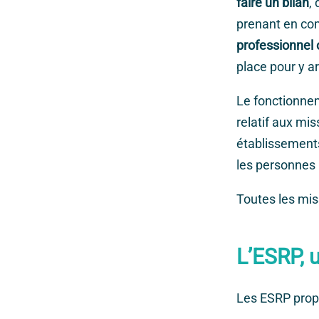
faire un bilan
, 
prenant en com
professionnel 
place pour y ar
Le fonctionnem
relatif aux mi
établissements
les personnes
Toutes les mis
L’ESRP, u
Les ESRP propo