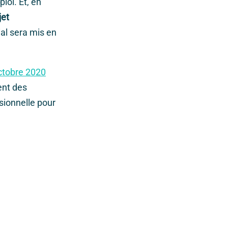
oi. Et, en
jet
al sera mis en
ctobre 2020
ent des
sionnelle pour