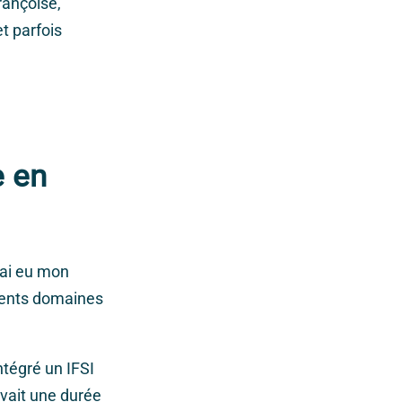
rançoise,
t parfois
e en
’ai eu mon
érents domaines
ntégré un IFSI
vait une durée