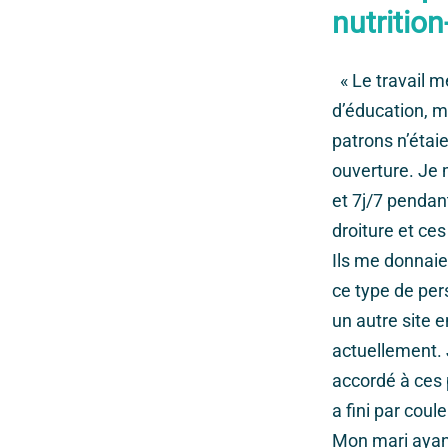
nutrition
« Le travail me
d’éducation, ma
patrons n’étai
ouverture. Je 
et 7j/7 pendan
droiture et ce
Ils me donnaien
ce type de pers
un autre site e
actuellement. 
accordé à ces 
a fini par coul
Mon mari ayant