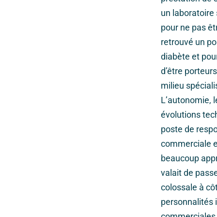
un laboratoire 
pour ne pas êt
retrouvé un po
diabète et pour
d’être porteur
milieu spéciali
L’autonomie, l
évolutions tec
poste de respo
commerciale et
beaucoup appri
valait de pass
colossale à cô
personnalités 
commerciales. 