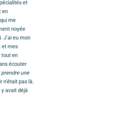
pécialités et
t en
 qui me
ement noyée
i. J’ai eu mon
t et mes
 tout en
sans écouter
ut prendre une
n’était pas là.
 y avait déjà