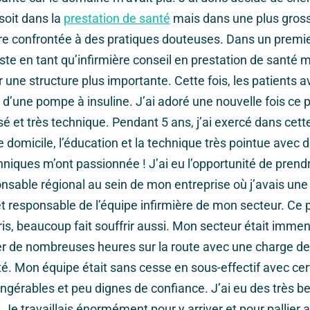
soit dans la
prestation de santé
mais dans une plus gross
re confrontée à des pratiques douteuses. Dans un premier
ste en tant qu’infirmière conseil en prestation de santé m
 une structure plus importante. Cette fois, les patients 
s d’une pompe à insuline. J’ai adoré une nouvelle fois ce 
sé et très technique. Pendant 5 ans, j’ai exercé dans cett
e domicile, l’éducation et la technique très pointue ave
hniques m’ont passionnée ! J’ai eu l’opportunité de prend
nsable régional au sein de mon entreprise où j’avais une
 responsable de l’équipe infirmière de mon secteur. Ce 
s, beaucoup fait souffrir aussi. Mon secteur était imme
er de nombreuses heures sur la route avec une charge de 
té. Mon équipe était sans cesse en sous-effectif avec ce
ingérables et peu dignes de confiance. J’ai eu des très be
Je travaillais énormément pour y arriver et pour pallier