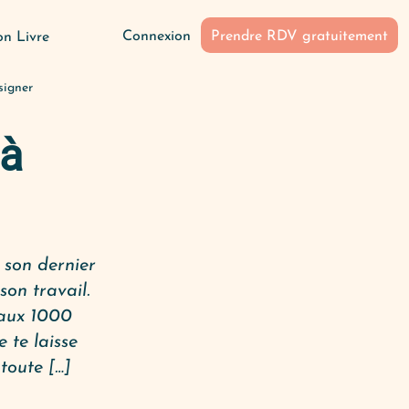
Connexion
Prendre RDV gratuitement
n Livre
signer
 à
 son dernier
son travail.
 aux 1000
e te laisse
toute […]