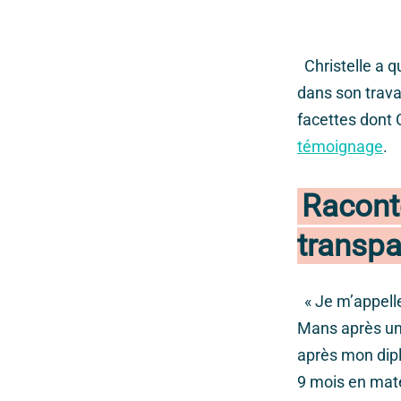
Christelle a q
dans son trava
facettes dont C
témoignage
.
Racont
transp
« Je m’appelle
Mans après un 
après mon diplô
9 mois en mate