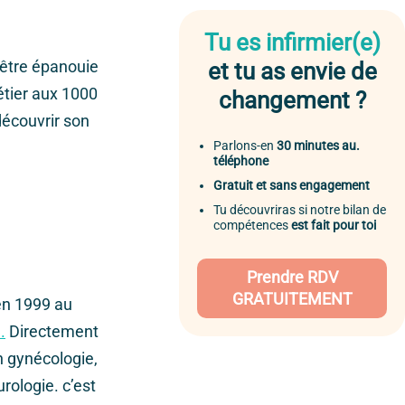
Tu es infirmier(e)
t être épanouie
et tu as envie de
étier aux 1000
changement ?
découvrir son
Parlons-en
30 minutes au.
téléphone
Gratuit et sans engagement
Tu découvriras si notre bilan de
compétences
est fait pour toi
Prendre RDV
GRATUITEMENT
 en 1999 au
.
Directement
n gynécologie,
rologie. c’est