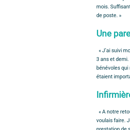
mois. Suffisan
de poste. »
Une pare
« J’ai suivi mo
3 ans et demi.
bénévoles qui 
étaient import
Infirmiè
« A notre retou
voulais faire.
prestation de 