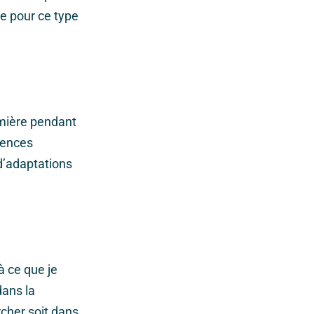
te pour ce type
irmière pendant
iences
d’adaptations
à ce que je
dans la
rcher soit dans