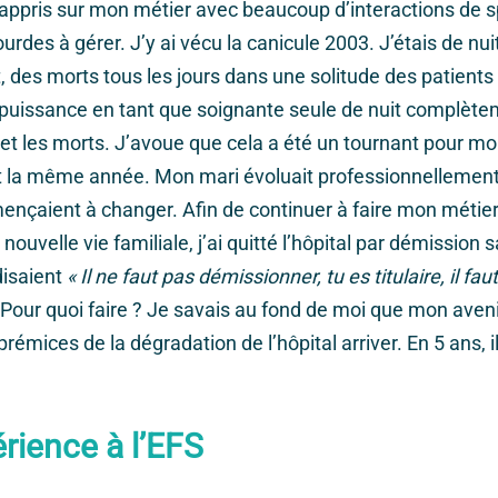
ut appris sur mon métier avec beaucoup d’interactions de s
ourdes à gérer. J’y ai vécu la canicule 2003. J’étais de nui
des morts tous les jours dans une solitude des patients
impuissance en tant que soignante seule de nuit complèt
 et les morts. J’avoue que cela a été un tournant pour mo
t la même année. Mon mari évoluait professionnellemen
ençaient à changer. Afin de continuer à faire mon métier
ouvelle vie familiale, j’ai quitté l’hôpital par démission 
disaient
« Il ne faut pas démissionner, tu es titulaire, il fa
Pour quoi faire ? Je savais au fond de moi que mon avenir 
prémices de la dégradation de l’hôpital arriver. En 5 ans, il
rience à l’EFS