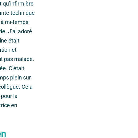
t qu’infirmière
tante technique
 à mi-temps
e. J’ai adoré
ine était
ation et
ait pas malade.
ée. C’était
mps plein sur
collègue. Cela
 pour la
trice en
en