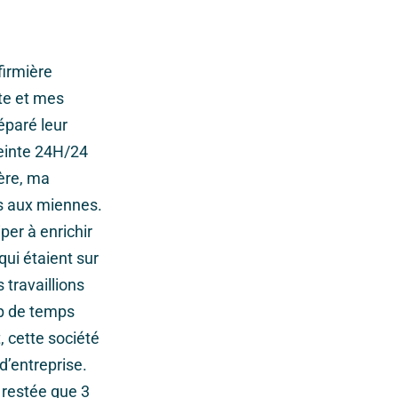
firmière
ite et mes
éparé leur
reinte 24H/24
ière, ma
es aux miennes.
iper à enrichir
qui étaient sur
 travaillions
op de temps
 cette société
d’entreprise.
 restée que 3