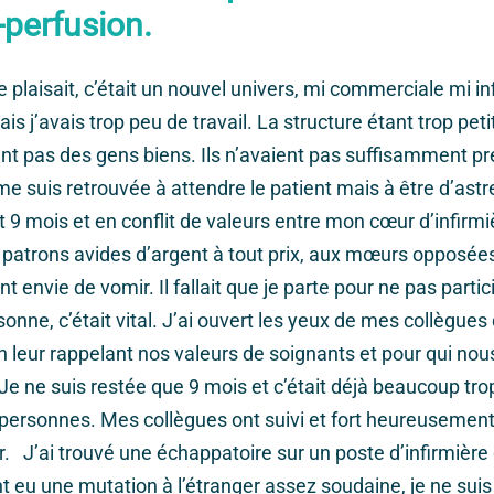
-perfusion.
 plaisait, c’était un nouvel univers, mi commerciale mi in
is j’avais trop peu de travail. La structure étant trop pet
ent pas des gens biens. Ils n’avaient pas suffisamment pr
me suis retrouvée à attendre le patient mais à être d’ast
t 9 mois et en conflit de valeurs entre mon cœur d’infirm
s patrons avides d’argent à tout prix, aux mœurs opposé
t envie de vomir. Il fallait que je parte pour ne pas partic
onne, c’était vital. J’ai ouvert les yeux de mes collègues 
n leur rappelant nos valeurs de soignants et pour qui nous
Je ne suis restée que 9 mois et c’était déjà beaucoup tr
personnes. Mes collègues ont suivi et fort heureusement,
er. J’ai trouvé une échappatoire sur un poste d’infirmière 
 eu une mutation à l’étranger assez soudaine, je ne suis