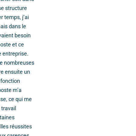
e structure
 temps, j’ai
ais dans le
avaient besoin
poste et ce
e entreprise.
c de nombreuses
re ensuite un
 fonction
poste m’a
nse, ce qui me
travail
rtaines
lles réussites
 aux carences