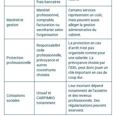
frais bancaires
Matériel
Certains services
professionnel,
représentent un coût,
Matériel et
comptable,
mais peuvent aussi
gestion
facturation ou
alléger la gestion
secrétariat selon
administrative du
l’organisation
cabinet.
La protection en cas
Responsabilité
d’arrêt n’est pas
civile
organisée comme pour
professionnelle,
Protection
une salariée. La
prévoyance et
professionnelle
prévoyance choisie par
autres
l’IDEL peut donc jouer un
couvertures
rôle important en cas de
choisies
coup dur.
Leur montant dépend
notamment de l’assiette
Urssaf et
Cotisations
et des revenus
CARPIMKO
sociales
professionnels. Des
notamment
régularisations peuvent
intervenir.