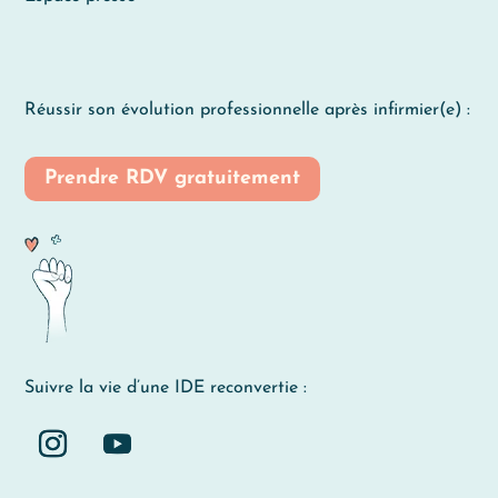
Réussir son évolution professionnelle après infirmier(e) :
Prendre RDV gratuitement
Prendre soin de toi,
même avec les cookies
🍪
Quelques cookies nous aident à améliorer le site, à mesurer son
utilisation et à te proposer des contenus qui répondent vraiment aux
Suivre la vie d’une IDE reconvertie :
besoins des IDE.
Tu peux tout accepter, tout refuser ou faire ton propre choix.
Pour modifier vos préférences par la suite, cliquez sur le lien