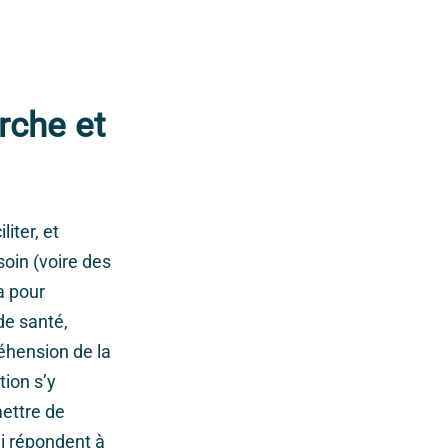
rche et
iter, et
soin (voire des
a pour
de santé,
éhension de la
tion s’y
mettre de
ui répondent à