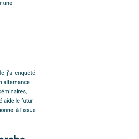
r une
e, j’ai enquêté
n alternance
 séminaires,
 aide le futur
onnel à l’issue