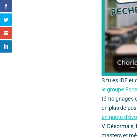
S tu es IDE et 
le groupe Fac
témoignages d
en plus de pos
en quête d’évo
V. Désormais, 
masters et mê