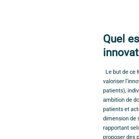
Quel es
innovat
Le but de ce M
valoriser l’in
patients), ind
ambition de do
patients et ac
dimension de s
rapportant sel
proposer des p