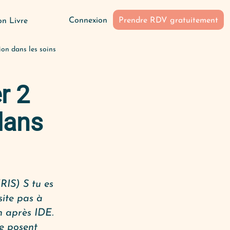
Connexion
Prendre RDV gratuitement
n Livre
ion dans les soins
r 2
dans
RIS) S tu es
site pas à
n après IDE.
e posent