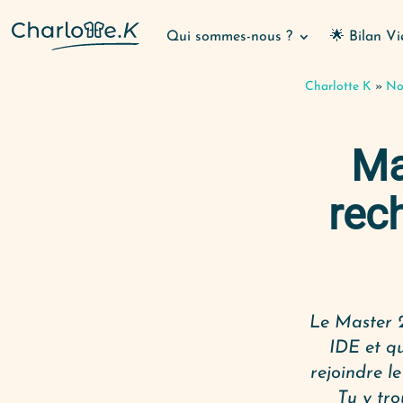
Qui sommes-nous ?
🌟 Bilan Vi
Charlotte K
»
Nos
Ma
rec
Le Master 2
IDE et qu
rejoindre l
Tu y tr