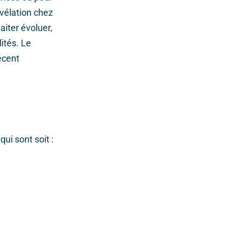
évélation chez
iter évoluer,
ités. Le
écent
ui sont soit :