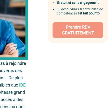
Gratuit et sans engagement
Tu découvriras si notre bilan de
compétences
est fait pour toi
Prendre RDV
GRATUITEMENT
pas à rejoindre
rouveras des
ons. De plus
sibles aux
IDE
 vitesse grand
t accès a des
ences ou pour