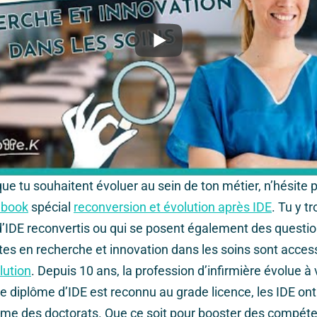
que tu souhaitent évoluer au sein de ton métier, n’hésite 
ebook
spécial
reconversion et évolution après IDE
. Tu y t
’IDE reconvertis ou qui se posent également des questi
tes en recherche et innovation dans les soins sont acces
lution
. Depuis 10 ans, la profession d’infirmière évolue à
le diplôme d’IDE est reconnu au grade licence, les IDE on
me des doctorats. Que ce soit pour booster des compét