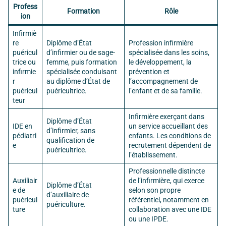
Profess
Formation
Rôle
ion
Infirmiè
re
Diplôme d’État
Profession infirmière
puéricul
d’infirmier ou de sage-
spécialisée dans les soins,
trice ou
femme, puis formation
le développement, la
infirmie
spécialisée conduisant
prévention et
r
au diplôme d’État de
l’accompagnement de
puéricul
puéricultrice.
l’enfant et de sa famille.
teur
Infirmière exerçant dans
Diplôme d’État
IDE en
un service accueillant des
d’infirmier, sans
pédiatri
enfants. Les conditions de
qualification de
e
recrutement dépendent de
puéricultrice.
l’établissement.
Professionnelle distincte
Auxiliair
de l’infirmière, qui exerce
Diplôme d’État
e de
selon son propre
d’auxiliaire de
puéricul
référentiel, notamment en
puériculture.
ture
collaboration avec une IDE
ou une IPDE.