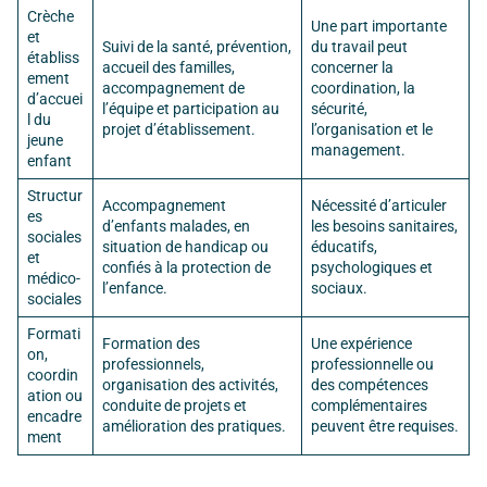
Crèche
Une part importante
et
Suivi de la santé, prévention,
du travail peut
établiss
accueil des familles,
concerner la
ement
accompagnement de
coordination, la
d’accuei
l’équipe et participation au
sécurité,
l du
projet d’établissement.
l’organisation et le
jeune
management.
enfant
Structur
Accompagnement
Nécessité d’articuler
es
d’enfants malades, en
les besoins sanitaires,
sociales
situation de handicap ou
éducatifs,
et
confiés à la protection de
psychologiques et
médico-
l’enfance.
sociaux.
sociales
Formati
Formation des
Une expérience
on,
professionnels,
professionnelle ou
coordin
organisation des activités,
des compétences
ation ou
conduite de projets et
complémentaires
encadre
amélioration des pratiques.
peuvent être requises.
ment