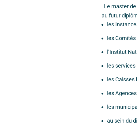
Le master de s
au futur dipl
les Instance
les Comités
l’Institut N
les service
les Caisses
les Agences
les municipa
au sein du di