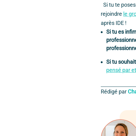
Si tu te poses
rejoindre
le g
après IDE !
Si tu es infi
professionne
professionne
Si tu souhai
pensé par et
Rédigé par
Cha