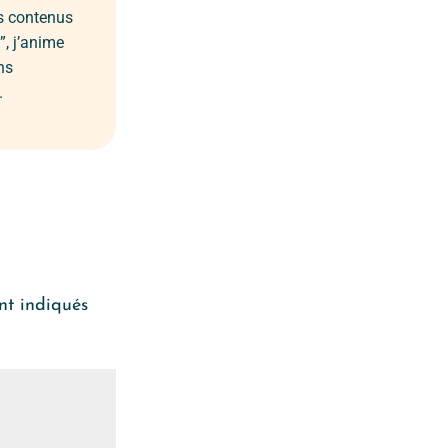
es contenus
”, j’anime
ns
.
nt indiqués