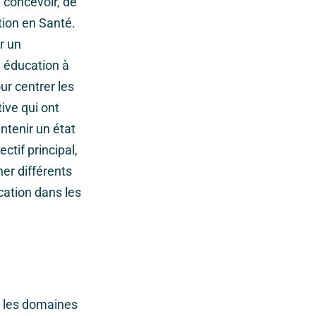
 concevoir, de
ion en Santé.
r un
 éducation à
ur centrer les
ive qui ont
ntenir un état
ctif principal,
ner différents
ation dans les
s les domaines