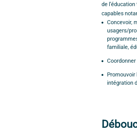
de l’éducation 
capables not
Concevoir, m
usagers/prof
programmes 
familiale, 
Coordonner 
Promouvoir 
intégration 
Débou