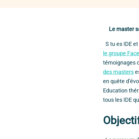
Le master s
S tu es IDE et 
le groupe Fac
témoignages d
des masters
es
en quête d’évo
Education thér
tous les IDE q
Objecti