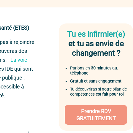
santé (ETES)
Tu es infirmier(e)
 pas à rejoindre
et tu as envie de
rouveras des
changement ?
ions.
La voie
Parlons-en
30 minutes au.
s IDE qui sont
téléphone
 publique :
Gratuit et sans engagement
cessible à
Tu découvriras si notre bilan de
compétences
est fait pour toi
nté.
Prendre RDV
GRATUITEMENT