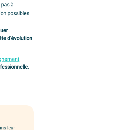
 pas à
sion possibles
luer
te d’évolution
gnement
fessionnelle.
ans leur