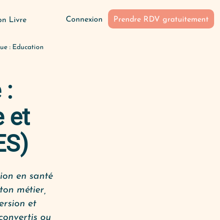
Connexion
Prendre RDV gratuitement
n Livre
ue : Education
 :
 et
ES)
ion en santé
ton métier,
ersion et
convertis ou