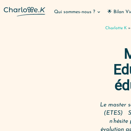
Qui sommes-nous ?
🌟 Bilan Vi
Charlotte K
M
Ed
éd
Le master s
(ETES) S t
n’hésite
évolution a