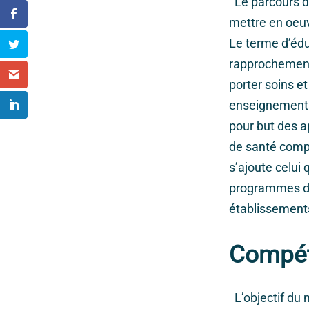
Le parcours du
mettre en oeuv
Le terme d’éduc
rapprochement
porter soins e
enseignements 
pour but des a
de santé compat
s’ajoute celui
programmes d’é
établissements
Compé
L’objectif du 