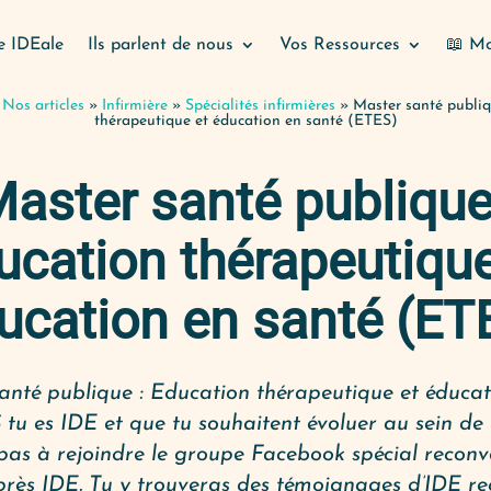
e IDEale
Ils parlent de nous
Vos Ressources
📖 Mo
»
Nos articles
»
Infirmière
»
Spécialités infirmières
»
Master santé publiq
thérapeutique et éducation en santé (ETES)
aster santé publique
ucation thérapeutique
ucation en santé (ET
anté publique : Education thérapeutique et éducat
u es IDE et que tu souhaitent évoluer au sein de 
 pas à rejoindre le groupe Facebook spécial reconv
près IDE. Tu y trouveras des témoignages d’IDE re