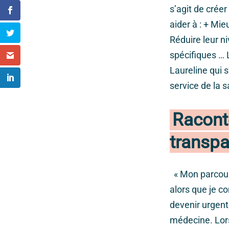
s’agit de créer
aider à : + Mi
Réduire leur n
spécifiques … 
Laureline qui 
service de la
Racont
transp
« Mon parcour
alors que je 
devenir urgent
médecine. Lors