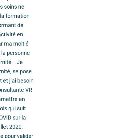
es soins ne
la formation
formant de
ctivité en
ar ma moitié
t la personne
ernité. Je
nité, se pose
 et j’ai besoin
consultante VR
emettre en
is qui suit
OVID sur la
llet 2020,
ce pour valider