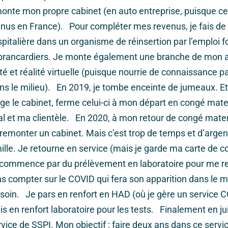
e monte mon propre cabinet (en auto entreprise, puisque c
nus en France). Pour compléter mes revenus, je fais de 
pitalière dans un organisme de réinsertion par l’emploi 
 brancardiers. Je monte également une branche de mon a
té et réalité virtuelle (puisque nourrie de connaissance p
dans le milieu). En 2019, je tombe enceinte de jumeaux. E
ge le cabinet, ferme celui-ci à mon départ en congé mat
l et ma clientèle. En 2020, à mon retour de congé mater
 remonter un cabinet. Mais c’est trop de temps et d’argent
ille. Je retourne en service (mais je garde ma carte de 
 commence par du prélèvement en laboratoire pour me r
ns compter sur le COVID qui fera son apparition dans le mo
soin. Je pars en renfort en HAD (où je gère un service C
is en renfort laboratoire pour les tests. Finalement en jui
ervice de SSPI. Mon objectif : faire deux ans dans ce servi