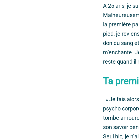
A 25 ans, je s
Malheureusemen
la première pa
pied, je revien
don du sang et 
m’enchante. Je
reste quand il
Ta premi
« Je fais alor
psycho corpore
tombe amoureu
son savoir pen
Seul hic, je n’