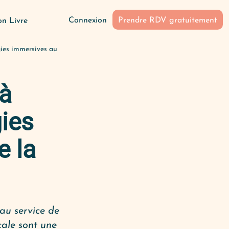
Connexion
Prendre RDV gratuitement
n Livre
ogies immersives au
 à
gies
e la
 au service de
cale sont une