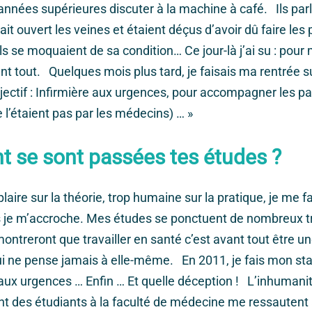
années supérieures discuter à la machine à café. Ils parl
tait ouvert les veines et étaient déçus d’avoir dû faire les
ls se moquaient de sa condition… Ce jour-là j’ai su : pour m
nt tout. Quelques mois plus tard, je faisais ma rentrée s
jectif : Infirmière aux urgences, pour accompagner les pat
e l’étaient pas par les médecins) … »
se sont passées tes études ?
aire sur la théorie, trop humaine sur la pratique, je me 
s je m’accroche. Mes études se ponctuent de nombreux t
ontreront que travailler en santé c’est avant tout être 
 ne pense jamais à elle-même. En 2011, je fais mon sta
aux urgences … Enfin … Et quelle déception ! L’inhumanit
ent des étudiants à la faculté de médecine me ressautent 