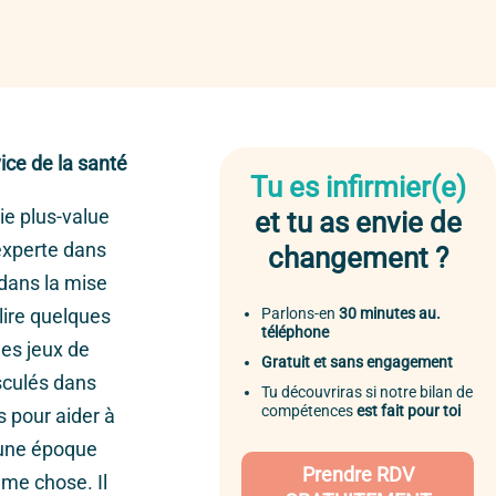
ice de la santé
Tu es infirmier(e)
ie plus-value
et tu as envie de
 experte dans
changement ?
 dans la mise
Parlons-en
30 minutes au.
lire quelques
téléphone
les jeux de
Gratuit et sans engagement
asculés dans
Tu découvriras si notre bilan de
compétences
est fait pour toi
 pour aider à
à une époque
Prendre RDV
ême chose. Il