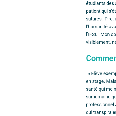
étudiants des 
patient qui s’é
sutures…Pire, i
l’humanité ava
l’IFSI. Mon ob
visiblement, n
Comment 
« Elève exempl
en stage. Mai
santé qui me m
surhumaine qui
professionnel 
qui transpirai