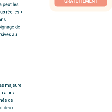
GRATUITEMENT
a peut les
us réelles +
ons
moignage de
rsives au
as majeure
n alors
nnée de
nt deux