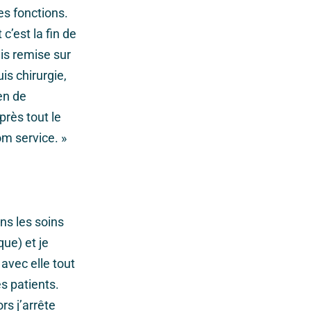
es fonctions.
’est la fin de
is remise sur
is chirurgie,
en de
près tout le
oom service. »
ns les soins
ue) et je
avec elle tout
s patients.
rs j’arrête