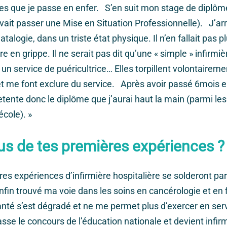
es que je passe en enfer. S’en suit mon stage de diplôm
vait passer une Mise en Situation Professionnelle). J’ar
talogie, dans un triste état physique. Il n’en fallait pas pl
 en grippe. Il ne serait pas dit qu’une « simple » infirmièr
n service de puéricultrice… Elles torpillent volontairem
 me font exclure du service. Après avoir passé 6mois en
retente donc le diplôme que j’aurai haut la main (parmi le
école). »
us de tes premières expériences ?
s expériences d’infirmière hospitalière se solderont p
nfin trouvé ma voie dans les soins en cancérologie et en f
nté s’est dégradé et ne me permet plus d’exercer en serv
asse le concours de l’éducation nationale et devient infirm