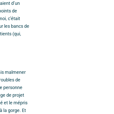
aient d’un
 points de
oi, c’était
ur les bancs de
ients (qui,
fais malmener
roubles de
une personne
ge de projet
é et le mépris
à la gorge. Et