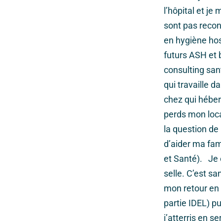
l’hôpital et j
sont pas recon
en hygiène hos
futurs ASH et
consulting san
qui travaille 
chez qui héber
perds mon loca
la question de
d’aider ma fam
et Santé). Je
selle. C’est sa
mon retour en 
partie IDEL) pu
j’atterris en s