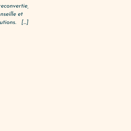
reconvertie,
seille et
utions. […]