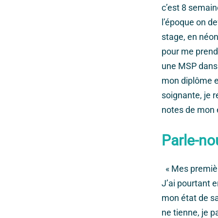
c’est 8 semain
l’époque on de
stage, en néona
pour me prendre
une MSP dans u
mon diplôme et
soignante, je 
notes de mon 
Parle-no
« Mes première
J’ai pourtant e
mon état de sa
ne tienne, je p