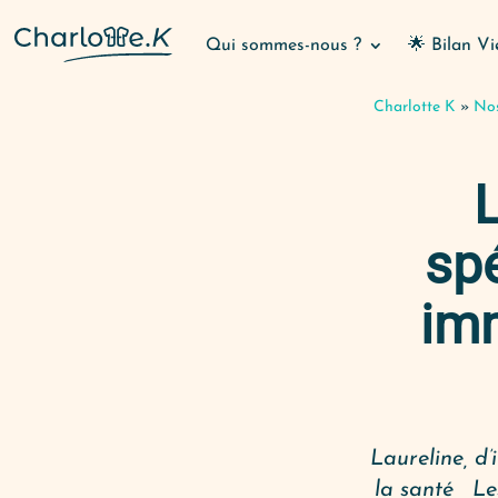
Qui sommes-nous ?
🌟 Bilan Vi
Charlotte K
»
Nos
L
spé
imm
Laureline, d’
la santé Les