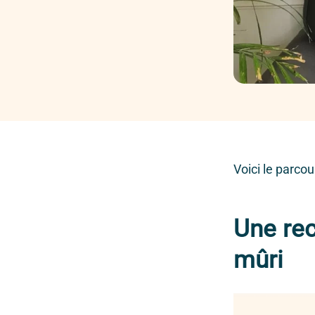
Voici le parco
Une rec
mûri