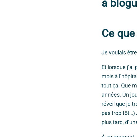
à blog
Ce que 
Je voulais être
Et lorsque j’ai
mois à l’hôpita
tout ça. Que m
années. Un jour
réveil que je 
pas trop tôt…
plus tard, d’un
À ce moment, l