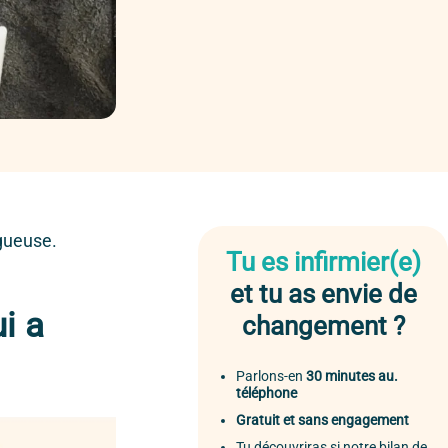
ogueuse.
Tu es infirmier(e)
et tu as envie de
i a
changement ?
Parlons-en
30 minutes au.
téléphone
Gratuit et sans engagement
Tu découvriras si notre bilan de