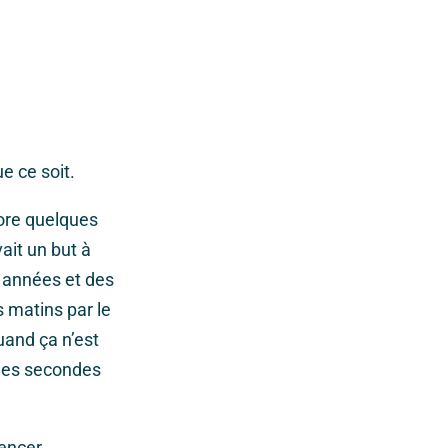
e ce soit.
ncore quelques
vait un but à
s années et des
s matins par le
uand ça n’est
ues secondes
encer.