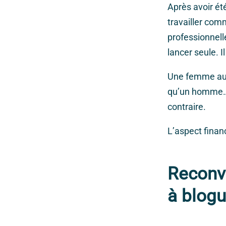
Après avoir été
travailler com
professionnelle
lancer seule. I
Une femme aura
qu’un homme… L
contraire.
L’aspect financ
Reconve
à blog