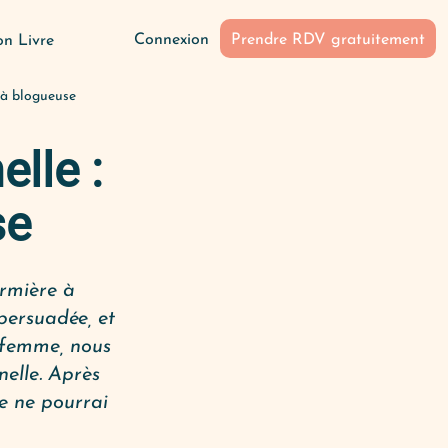
Connexion
Prendre RDV gratuitement
n Livre
e à blogueuse
lle :
se
irmière à
persuadée, et
e femme, nous
elle. Après
je ne pourrai