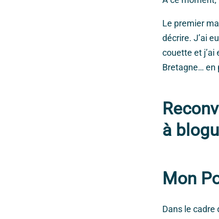
Le premier mati
décrire. J’ai e
couette et j’ai 
Bretagne… en p
Reconve
à blog
Mon Po
Dans le cadre 