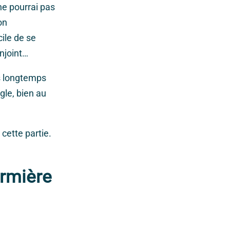
ne pourrai pas
on
cile de se
onjoint…
us longtemps
gle, bien au
cette partie.
irmière