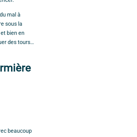
 du mal à
re sous la
l et bien en
uer des tours…
irmière
avec beaucoup