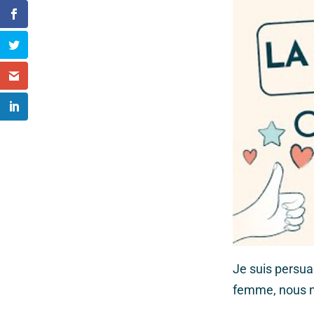
Je suis persua
femme, nous n