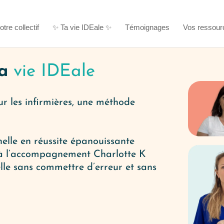
otre collectif
✨ Ta vie IDEale ✨
Témoignages
Vos ressour
ma
vie IDEale
r les infirmières,
une
méthode
nelle en réussite épanouissante
à l’accompagnement Charlotte K
elle sans commettre d’erreur
et sans