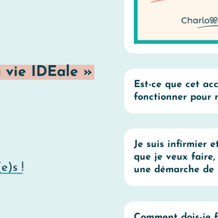
 vie IDEale »
Est-ce que cet a
fonctionner pour 
Je suis infirmier 
que je veux faire,
e)s !
une démarche de 
Comment dois-je f