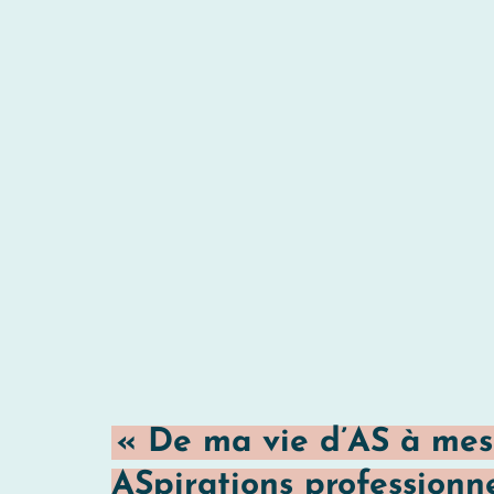
«
De ma vie d’AS à mes
ASpirations professionne