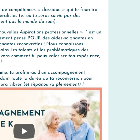
n de compétences « classique » qui te fournira
éralistes (
et où tu seras suivie par des
sent pas le monde du soin
),
uvelles Aspirations professionnelles » ™ est un
ement pensé POUR des aides-soignantes en
gnantes reconverties ! Nous connaissons
oins, les talents et les problématiques des
avons comment tu peux valoriser ton expérience,
 !
mme, tu profiteras d’un accompagnement
endant
toute
la durée de ta reconversion pour
fera vibrer (
et t’épanouira pleinement) !