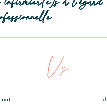
 infirmier(e)s à l’égard
ofessionnelle
sont
d