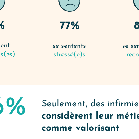
%
77%
tent
se sentents
se se
s(es)
stressé(e)s
rec
6%
Seulement, des infirmie
considèrent leur méti
comme valorisant