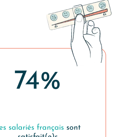
74%
es salariés français
sont
satisfait(e)s