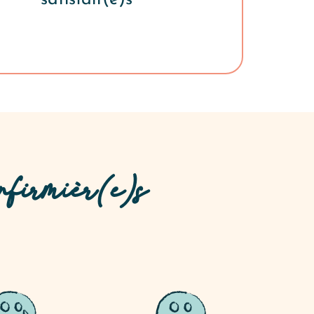
nfirmièr(e)s