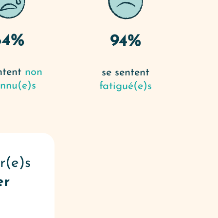
84%
94%
ntent
non
se sentent
onnu(e)s
fatigué(e)s
r(e)s
er