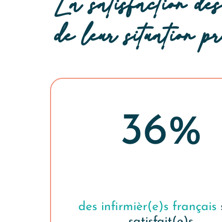
La satisfaction des
de leur situation pr
36%
des infirmièr(e)s français
satisfait(e)s