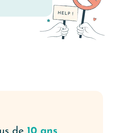
lus de
10 ans