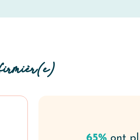
firmièr(e)
65%
ont p