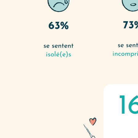
73
63%
se sen
se sentent
incompri
isolé(e)s
1