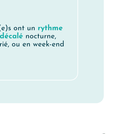
r(e)s ont un
rythme
 décalé
nocturne,
érié, ou en week-end