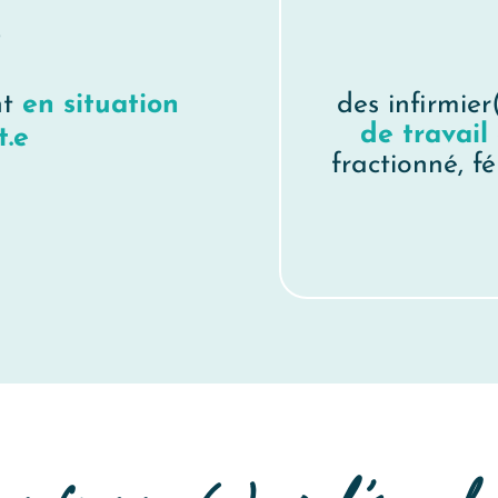
%
nt
en situation
des infirmie
de travail
t.e
fractionné, f