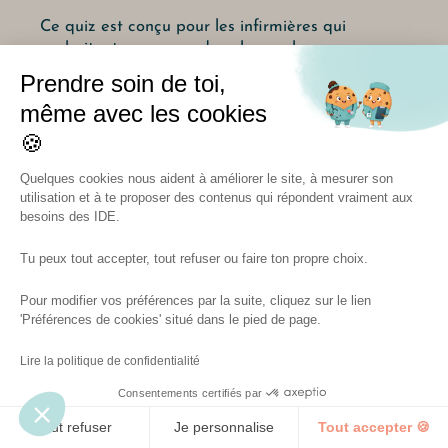
Ce quiz est conçu pour les infirmières qui
souhaitent en apprendre plus sur leur
personnalité professionnelle.
Prendre soin de toi,
même avec les cookies
Réponds à quelques questions simples et
découvre quel type d'infirmière tu es réellement.
🍪
Quelques cookies nous aident à améliorer le site, à mesurer son
utilisation et à te proposer des contenus qui répondent vraiment aux
Alors, prêt(e) à en découvrir plus sur toi ?
besoins des IDE.
Tu peux tout accepter, tout refuser ou faire ton propre choix.
Je commence le quiz
Pour modifier vos préférences par la suite, cliquez sur le lien
Appuyer sur Entrer ↵
'Préférences de cookies' situé dans le pied de page.
Lire la politique de confidentialité
0% complété
Consentements certifiés par
Tout refuser
Je personnalise
Tout accepter 🍪