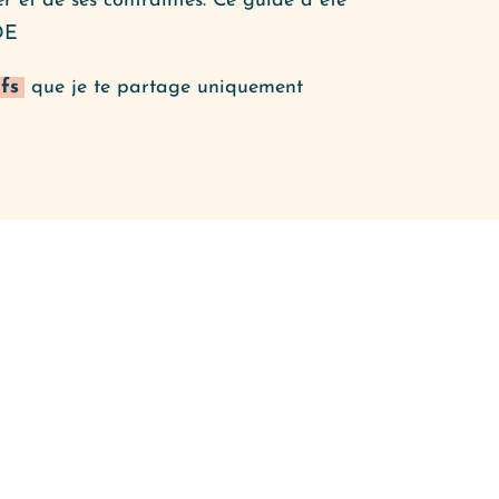
 et de ses contraintes. Ce guide a été
DE
fs
que je te partage uniquement