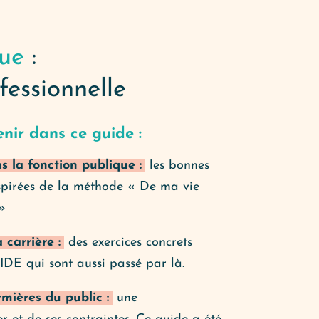
que
:
fessionnelle
nir dans ce guide :
s la fonction publique :
les bonnes
nspirées de la méthode « De ma vie
»
 carrière :
des exercices concrets
’IDE qui sont aussi passé par là.
rmières du public :
une